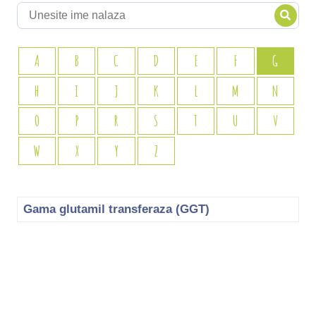
A
B
C
D
E
F
G
H
I
J
K
L
M
N
O
P
R
S
T
U
V
W
X
Y
Z
Gama glutamil transferaza (GGT)