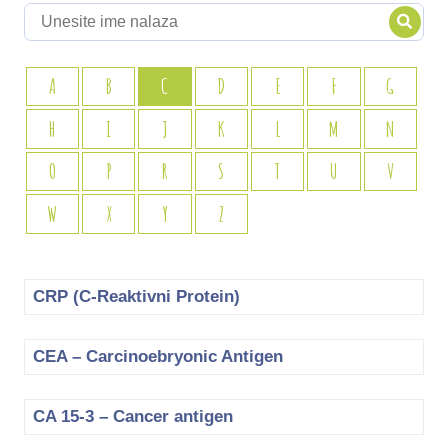
A
B
C
D
E
F
G
H
I
J
K
L
M
N
O
P
R
S
T
U
V
W
X
Y
Z
CRP (C-Reaktivni Protein)
CEA – Carcinoebryonic Antigen
CA 15-3 – Cancer antigen