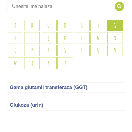
A
B
C
D
E
F
G
H
I
J
K
L
M
N
O
P
R
S
T
U
V
W
X
Y
Z
Gama glutamil transferaza (GGT)
Glukoza (urin)