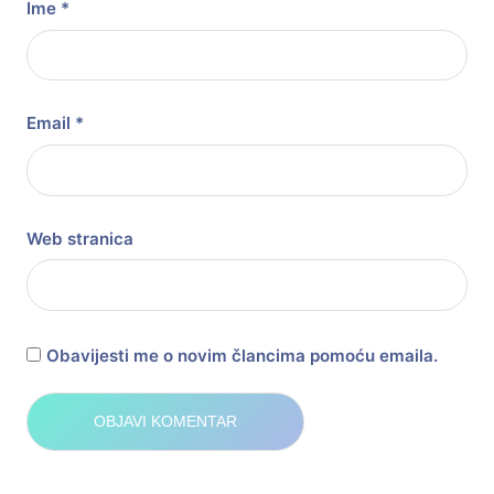
Ime
*
Email
*
Web stranica
Obavijesti me o novim člancima pomoću emaila.