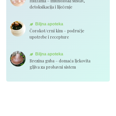
Hidžama – imunološki sustav,
detoksikacija i liječenje
Biljna apoteka
Čorokot/crni kim – područje
upotrebe i recepture
Biljna apoteka
Brezina guba – domaća ljekovita
gljiva za probavni sistem