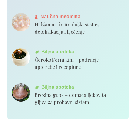
Naučna medicina
Hidžama – imunološki sustav,
detoksikacija i liječenje
Biljna apoteka
Čorokot/crni kim – područje
upotrebe i recepture
Biljna apoteka
Brezina guba – domaća ljekovita
gljiva za probavni sistem