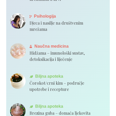
Psihologija
Djeca i nasilje na društvenim
mrežama
Naučna medicina
Hidžama – imunološki sustav,
detoksikacija i liječenje
Biljna apoteka
Čorokot/crni kim – područje
upotrebe i recepture
Biljna apoteka
Brezina guba – domaća ljekovita