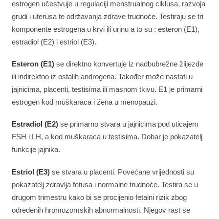
estrogen učestvuje u regulaciji menstrualnog ciklusa, razvoja
grudi i uterusa te održavanja zdrave trudnoće. Testiraju se tri
komponente estrogena u krvi ili urinu a to su : esteron (E1),
estradiol (E2) i estriol (E3).
Esteron (E1)
se direktno konvertuje iz nadbubrežne žlijezde
ili indirektno iz ostalih androgena. Također može nastati u
jajnicima, placenti, testisima ili masnom tkivu. E1 je primarni
estrogen kod muškaraca i žena u menopauzi.
Estradiol (E2)
se primarno stvara u jajnicima pod uticajem
FSH i LH, a kod muškaraca u testisima. Dobar je pokazatelj
funkcije jajnika.
Estriol (E3)
se stvara u placenti. Povećane vrijednosti su
pokazatelj zdravlja fetusa i normalne trudnoće. Testira se u
drugom trimestru kako bi se procijenio fetalni rizik zbog
određenih hromozomskih abnormalnosti. Njegov rast se