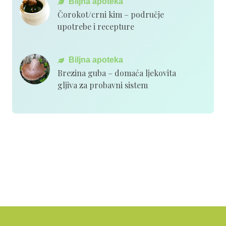
Biljna apoteka
Čorokot/crni kim – područje
upotrebe i recepture
Biljna apoteka
Brezina guba – domaća ljekovita
gljiva za probavni sistem