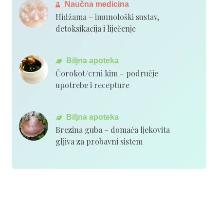
Naučna medicina
Hidžama – imunološki sustav,
detoksikacija i liječenje
Biljna apoteka
Čorokot/crni kim – područje
upotrebe i recepture
Biljna apoteka
Brezina guba – domaća ljekovita
gljiva za probavni sistem