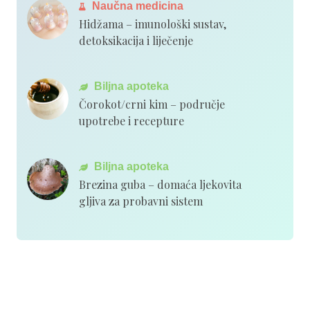
Naučna medicina
Hidžama – imunološki sustav,
detoksikacija i liječenje
Biljna apoteka
Čorokot/crni kim – područje
upotrebe i recepture
Biljna apoteka
Brezina guba – domaća ljekovita
gljiva za probavni sistem