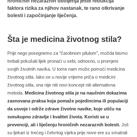
hroničnih nezaraznih oboljenja jeste redukcija
faktora rizika za njihov nastanak, te rano otkrivanje
bolesti i započinjanje liječenja.
Šta je medicina životnog stila?
Prije nego posegnemo za “čarobnom pilulom”, možda bismo
trebali pokušati lijek pronaći u sebi, odnosno, u promjeni
svojih životnih navika. U tome nam može pomoći medicina
životnog stila. Iako se u novije vrijeme priča o medicini
životnog stila, ona nije niti novi koncept niti alternativna
metoda.
Medicina životnog stila je na naučnim dokazima
zasnovana praksa koja pomaže pojedincima ili populaciji
da usvoje i održe zdrave životne navike, koje utiču na
sveukupno zdravlje i kvalitet života. Koristi se u
prevenciji, ali i liječenju hroničnih nezaraznih bolesti.
Još
su ljekari iz trećeg i četvrtog vijeka prije nove ere su smatrali