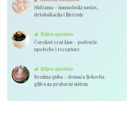
Hidžama – imunološki sustav,
detoksikacija i liječenje
Biljna apoteka
Čorokot/crni kim – područje
upotrebe i recepture
Biljna apoteka
Brezina guba – domaća ljekovita
gljiva za probavni sistem