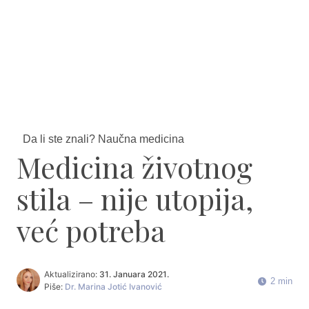
Da li ste znali? Naučna medicina
Medicina životnog
stila – nije utopija,
već potreba
Aktualizirano:
31. Januara 2021.
2 min
Piše:
Dr. Marina Jotić Ivanović