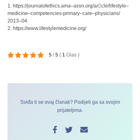
1. htt
p
s:
/
/
j
ou
r
n
a
l
of
e
t
h
i
c
s.
a
m
a
–
a
ssn
.
or
g
/
a
r

c
l
e
/
l
i
f
e
st
y
l
e
–
m
e
d
i
c
i
n
e
–
c
om
p
e
t
e
n
c
i
e
s-
p
r
i
m
a
r
y
–
c
a
r
e
–
p
h
y
si
c
i
a
n
s/
2
0
1
3
–
0
4
2. htt
p
s:
/
/
w
w
w
.
l
i
f
e
st
y
l
e
m
e
d
i
c
i
n
e
.
or
g
/
5
/
5
(
1
Glas
)
Sviđa ti se ovaj članak? Podijeli ga sa svojim
prijateljima.