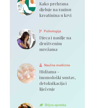
Kako prehrana
djeluje na razinu
kreatinina u krvi
Psihologija
Djeca i nasilje na
društvenim
mrežama
Naučna medicina
Hidžama –
imunološki sustav,
detoksikacija i
liječenje
Biljna apoteka