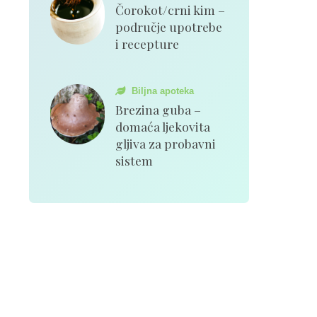
Čorokot/crni kim –
područje upotrebe
i recepture
Biljna apoteka
Brezina guba –
domaća ljekovita
gljiva za probavni
sistem