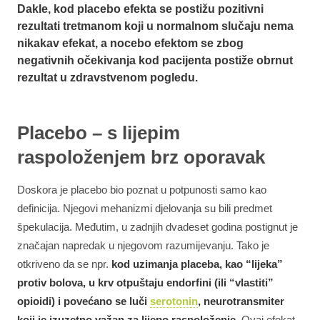
Dakle, kod placebo efekta se postižu pozitivni
rezultati tretmanom koji u normalnom slučaju nema
nikakav efekat, a nocebo efektom se zbog
negativnih očekivanja kod pacijenta postiže obrnut
rezultat u zdravstvenom pogledu.
Placebo – s lijepim
raspoloženjem brz oporavak
Doskora je placebo bio poznat u potpunosti samo kao
definicija. Njegovi mehanizmi djelovanja su bili predmet
špekulacija. Međutim, u zadnjih dvadeset godina postignut je
značajan napredak u njegovom razumijevanju. Tako je
otkriveno da se npr.
kod uzimanja placeba, kao “lijeka”
protiv bolova, u krv otpuštaju endorfini (ili “vlastiti”
opioidi) i povećano se luči
serotonin
, neurotransmiter
koji je izuzetno važan za lijepo raspoloženje.
Ovaj efekat