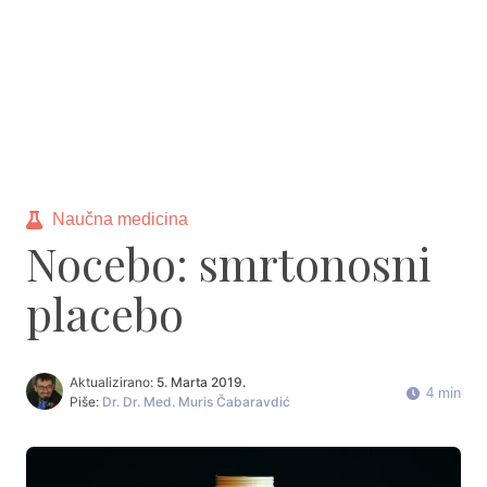
Naučna medicina
Nocebo: smrtonosni
placebo
Aktualizirano:
5. Marta 2019.
4 min
Piše:
Dr. Dr. Med. Muris Čabaravdić