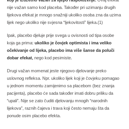
nije važan samo kod placeba. Također pri uzimanju drugih
lijekova efekat je mnogo snažniji ukoliko osoba zna da uzima
lijek nego ukoliko nije svjesna “ljekovitosti” lijeka.(1⁠)
Ipak, placebo djeluje prije svega u ovisnosti od tipa osobe
koja ga prima:
ukoliko je čovjek optimista i ima veliko
očekivanje od lijeka, placebo ima više šanse da poluči
dobar efekat,
nego kod pesimiste.
Drugi važan momenat jeste njegovo djelovanje preko
uslovnog refleksa. Npr. ukoliko lijek koji je čovjeku pomagao
u jednom momentu zamijenimo sa placebom (bez znanja
pacijenta), placebo će sada također imati dobru priliku da
“upali”. Nije se zato čuditi djelovanju mnogih “narodnih
lijekova”, raznih čajeva i trava koji često nemaju šta da
ponude osim placebo efekta.