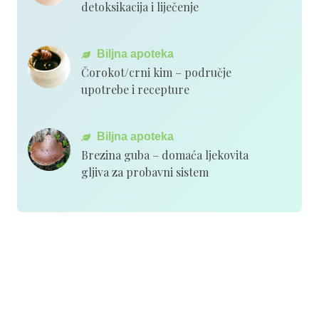
detoksikacija i liječenje
Biljna apoteka
Čorokot/crni kim – područje
upotrebe i recepture
Biljna apoteka
Brezina guba – domaća ljekovita
gljiva za probavni sistem