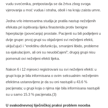
vudu svećenika, pretpostavlja se da žrtva zbog svoga
vjerovanja u moć vudua i straha, oboli i na kraju zaista umre.
Jedna vrlo interesantna studija je pratila nastup neželjenih
efekata pri ispitivanju lijeka finasterida protiv benigne
hiperplazije (povećanja) prostate. Pacijenti su bili podijeljeni u
dvije grupe: prvoj grupi su objašnjeni svi neželjeni efekti,
uključujući i “erektilnu disfunkciju, smanjeni libido, probleme
sa ejakulacijom, ali oni su neuobičajeni”; drugoj grupi nisu
pomenuti ovi neželjeni efekti lijeka.
Nakon 6 i 12 mjeseci registrovani su svi neželjeni efekti: u
grupi koja je bila informisana o ovim seksualnim neželjenim
efektima ustanovljeno je da su oni nastupili u 43.6 %
pacijenata; u grupi koja o njima nije bila informisana nastupili
su u samo 15.3 % pacijenata.(3)
U svakodnevnoj liječničkoj praksi problem noceba