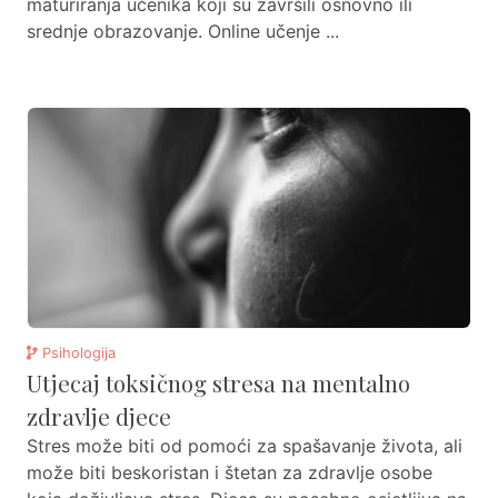
maturiranja učenika koji su završili osnovno ili
srednje obrazovanje. Online učenje ...
Psihologija
Utjecaj toksičnog stresa na mentalno
zdravlje djece
Stres može biti od pomoći za spašavanje života, ali
može biti beskoristan i štetan za zdravlje osobe