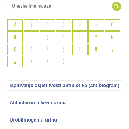
A
B
C
D
E
F
G
H
I
J
K
L
M
N
O
P
R
S
T
U
V
W
X
Y
Z
Ispitivanje osjetljivosti antibiotika (antibiogram)
Aldosteron u krvi i urinu
Urobilinogen u urinu