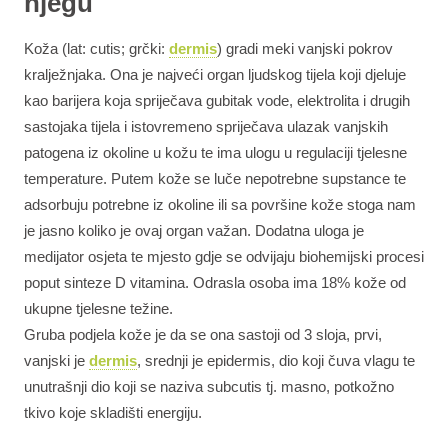
njegu
Koža (lat: cutis; grčki:
dermis
) gradi meki vanjski pokrov
kralježnjaka. Ona je najveći organ ljudskog tijela koji djeluje
kao barijera koja spriječava gubitak vode, elektrolita i drugih
sastojaka tijela i istovremeno spriječava ulazak vanjskih
patogena iz okoline u kožu te ima ulogu u regulaciji tjelesne
temperature. Putem kože se luče nepotrebne supstance te
adsorbuju potrebne iz okoline ili sa površine kože stoga nam
je jasno koliko je ovaj organ važan. Dodatna uloga je
medijator osjeta te mjesto gdje se odvijaju biohemijski procesi
poput sinteze D vitamina. Odrasla osoba ima 18% kože od
ukupne tjelesne težine.
Gruba podjela kože je da se ona sastoji od 3 sloja, prvi,
vanjski je
dermis
, srednji je epidermis, dio koji čuva vlagu te
unutrašnji dio koji se naziva subcutis tj. masno, potkožno
tkivo koje skladišti energiju.