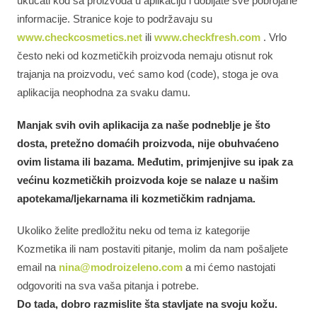
ukucati kod sa proizvoda u aplikaciju i dobijate sve pobrojane
informacije. Stranice koje to podržavaju su
www.checkcosmetics.net
ili
www.checkfresh.com
. Vrlo
često neki od kozmetičkih proizvoda nemaju otisnut rok
trajanja na proizvodu, već samo kod (code), stoga je ova
aplikacija neophodna za svaku damu.
Manjak svih ovih aplikacija za naše podneblje je što
dosta, pretežno domaćih proizvoda, nije obuhvaćeno
ovim listama ili bazama. Međutim, primjenjive su ipak za
većinu kozmetičkih proizvoda koje se nalaze u našim
apotekama/ljekarnama ili kozmetičkim radnjama.
Ukoliko želite predložitu neku od tema iz kategorije
Kozmetika ili nam postaviti pitanje, molim da nam pošaljete
email na
nina@modroizeleno.com
a mi ćemo nastojati
odgovoriti na sva vaša pitanja i potrebe.
Do tada, dobro razmislite šta stavljate na svoju kožu.