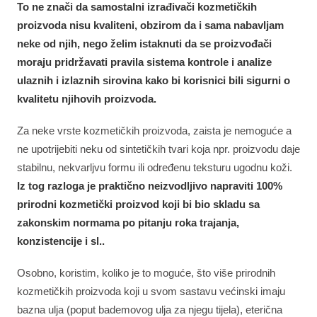
To ne znači da samostalni izrađivači kozmetičkih
proizvoda nisu kvaliteni, obzirom da i sama nabavljam
neke od njih, nego želim istaknuti da se proizvođači
moraju pridržavati pravila sistema kontrole i analize
ulaznih i izlaznih sirovina kako bi korisnici bili sigurni o
kvalitetu njihovih proizvoda.
Za neke vrste kozmetičkih proizvoda, zaista je nemoguće a
ne upotrijebiti neku od sintetičkih tvari koja npr. proizvodu daje
stabilnu, nekvarljvu formu ili određenu teksturu ugodnu koži.
Iz tog razloga je praktično neizvodljivo napraviti 100%
prirodni kozmetički proizvod koji bi bio skladu sa
zakonskim normama po pitanju roka trajanja,
konzistencije i sl..
Osobno, koristim, koliko je to moguće, što više prirodnih
kozmetičkih proizvoda koji u svom sastavu većinski imaju
bazna ulja (poput bademovog ulja za njegu tijela), eterična