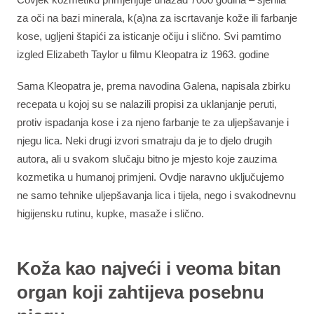
za oči na bazi minerala, k(a)na za iscrtavanje kože ili farbanje
kose, ugljeni štapići za isticanje očiju i slično. Svi pamtimo
izgled Elizabeth Taylor u filmu Kleopatra iz 1963. godine
Sama Kleopatra je, prema navodina Galena, napisala zbirku
recepata u kojoj su se nalazili propisi za uklanjanje peruti,
protiv ispadanja kose i za njeno farbanje te za uljepšavanje i
njegu lica. Neki drugi izvori smatraju da je to djelo drugih
autora, ali u svakom slučaju bitno je mjesto koje zauzima
kozmetika u humanoj primjeni. Ovdje naravno uključujemo
ne samo tehnike uljepšavanja lica i tijela, nego i svakodnevnu
higijensku rutinu, kupke, masaže i slično.
Koža kao najveći i veoma bitan
organ koji zahtijeva posebnu