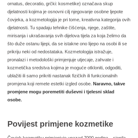
ornatus, decoratio, grčki: kosmetike) označava skup
djelatnosti kojima je osnovni cilj njegovanje osobne ljepote
čovjeka, a kozmetologija je pri tome, kreativna kategorija ovih
djelatnosti. Tu spadaju tehnike čišćenja, njege, zaštite,
mirisanja i ukrašavanja svih dijelova tijela za koja želimo da
što duže ostanu lijepi, da se istakne ono lijepo na osobi ili se
prikriju neki od nedostataka. Kozmetologija istražuje,
pronalazi i metodološki primjenjuje utjecaje, zahvate i
kozmetička sredstva kojima je moguće otkloniti, odgoditi,
ublažiti ili samo prikriti nastanak fizičkih ili funkcionalnih
promjena koji remete estetki izgled osobe.
Naravno, takve
promjene mogu poremetiti duševni i tjelesni sklad
osobe.
Povijest primjene kozmetike
Čovjek kozmetiku primjenjuje unazad 7000 godina – sjenila