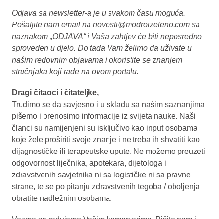
Odjava sa newsletter-a je u svakom času moguća.
Pošaljite nam email na
novosti@modroizeleno.com
sa
naznakom „ODJAVA“ i Vaša zahtjev će biti neposredno
sproveden u djelo. Do tada Vam želimo da uživate u
našim redovnim objavama i okoristite se znanjem
stručnjaka koji rade na ovom portalu.
Dragi čitaoci i čitateljke,
Trudimo se da savjesno i u skladu sa našim saznanjima
pišemo i prenosimo informacije iz svijeta nauke. Naši
članci su namijenjeni su isključivo kao input osobama
koje žele proširiti svoje znanje i ne treba ih shvatiti kao
dijagnostičke ili terapeutske upute. Ne možemo preuzeti
odgovornost liječnika, apotekara, dijetologa i
zdravstvenih savjetnika ni sa logističke ni sa pravne
strane, te se po pitanju zdravstvenih tegoba / oboljenja
obratite nadležnim osobama.