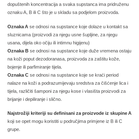
dopuštenih koncentracija a svaka supstanca ima pridruženu
oznaku A, B ili C što je u skladu sa podjelom proizvoda.
Oznaka A
se odnosi na supstance koje dolaze u kontakt sa
sluznicama (proizvodi za njegu usne šupljine, za njegu
usana, dijela oko očiju ili intimnu higijenu)
Oznaka B
se odnosi na supstance koje duže vremena ostaju
na koži poput dezodoranasa, proizvoda za zaštitu kože,
bojenje ili parfimiranje tijela.
Oznaka C
se odnosi na supstance koje se kraći period
nalaze na koži a podrazumijevaju sredstva za čišćenje lica i
tijela, različiti šamponi za njegu kose i vlasišta proizvodi za
brijanje i depiliranje i slično.
Najstrožiji kriteriji su definisani za proizvode iz skupine A
koji se opet mogu koristiti u područjima primjene iz B ili C
grupe.