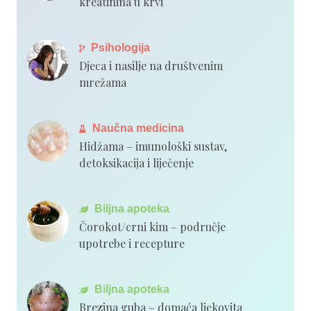
kreatinina u krvi
Psihologija
Djeca i nasilje na društvenim
mrežama
Naučna medicina
Hidžama – imunološki sustav,
detoksikacija i liječenje
Biljna apoteka
Čorokot/crni kim – područje
upotrebe i recepture
Biljna apoteka
Brezina guba – domaća ljekovita