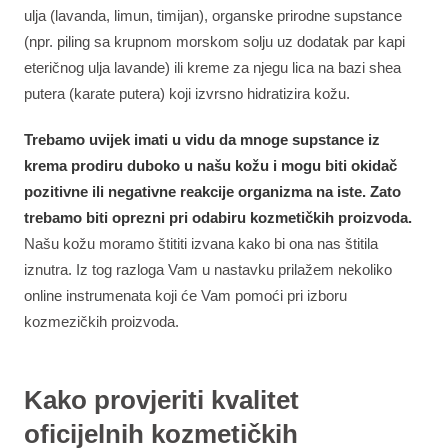
ulja (lavanda, limun, timijan), organske prirodne supstance
(npr. piling sa krupnom morskom solju uz dodatak par kapi
eteričnog ulja lavande) ili kreme za njegu lica na bazi shea
putera (karate putera) koji izvrsno hidratizira kožu.
Trebamo uvijek imati u vidu da mnoge supstance iz
krema prodiru duboko u našu kožu i mogu biti okidač
pozitivne ili negativne reakcije organizma na iste. Zato
trebamo biti oprezni pri odabiru kozmetičkih proizvoda.
Našu kožu moramo štititi izvana kako bi ona nas štitila
iznutra. Iz tog razloga Vam u nastavku prilažem nekoliko
online instrumenata koji će Vam pomoći pri izboru
kozmezičkih proizvoda.
Kako provjeriti kvalitet
oficijelnih kozmetičkih