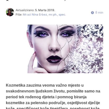
Aktualizirano:
5. Marta 2019.
8 min
Piše:
Mr.sci Nina Erbez, mr.ph., spec.
Kozmetika zauzima veoma važno mjesto u
svakodnevnom ljudskom životu, pomislite samo na
period tek rođenog djeteta i pomnog biranja
kozmetike za pelensko područje, osjetljivost dječije
kože, specifičnost kože tinejdžera, posebnost kože