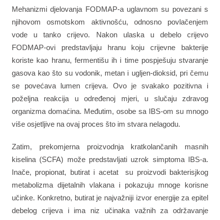
Mehanizmi djelovanja FODMAP-a uglavnom su povezani s
njihovom osmotskom aktivnošću, odnosno povlačenjem
vode u tanko crijevo. Nakon ulaska u debelo crijevo
FODMAP-ovi predstavljaju hranu koju crijevne bakterije
koriste kao hranu, fermentišu ih i time pospješuju stvaranje
gasova kao što su vodonik, metan i ugljen-dioksid, pri čemu
se povećava lumen crijeva. Ovo je svakako pozitivna i
poželjna reakcija u određenoj mjeri, u slučaju zdravog
organizma domaćina. Međutim, osobe sa IBS-om su mnogo
više osjetljive na ovaj proces što im stvara nelagodu.
Zatim, prekomjerna proizvodnja kratkolančanih masnih
kiselina (SCFA) može predstavljati uzrok simptoma IBS-a.
Inače, propionat, butirat i acetat su proizvodi bakterisjkog
metabolizma dijetalnih vlakana i pokazuju mnoge korisne
učinke. Konkretno, butirat je najvažniji izvor energije za epitel
debelog crijeva i ima niz učinaka važnih za održavanje