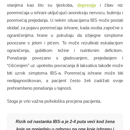
stanjima kao što su tjeskoba,
depresija
i čitav niz
poremećaja u ishrani uključujući anoreksiju nervozu, bulimiju i
poremećaj prejedanja. U nekim situacijama IBS može postati
okidač za pojavu poremećaja ishrane, kada osoba započne s
ograničenjima hrane u pokušaju da izbjegne simptome
povezane s jelom i pićem. To može rezultirati eskalacijom
ograničenja, gubitkom težine i nutritivnim deficitom.
Ponašanje povezano s gladovanjem, prejedanjem i
“čišćenjem” uz upotrebu povraćanja ili laksativa takođe može
biti uzrok simptoma IBS-a. Poremećaj ishrane može biti
nedijagnostikovan, a pacijent često želi zadržati svoje
prehrambeno ponašanja u tajnosti.
Stoga je vrlo važna psihološka procjena pacijenta.
Rizik od nastanka IBS-a je 2-4 puta veći kod žena
koje se prejedaju u odnosu na one koje ishranu i