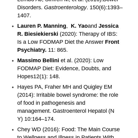
Disorders.
Gastroenterology
. 150(6):1393–
1407.
Lauren P. Manning
,
K. Yao
and
Jessica
R. Biesiekierski
(2020): Therapy of IBS:
Is a Low FODMAP Diet the Answer
Front
Psychiatry.
11: 865.
Massimo Bellini
et al. (2020): Low
FODMAP Diet: Evidence, Doubts, and
Hopes12(1): 148.
Hayes PA, Fraher MH and Quigley EM
(2014): Irritable bowel syndrome: the role
of food in pathogenesis and
management. Gastroenterol Hepatol (N
Y) 10:164–174.
Chey WD (2016): Food: The Main Course
to Wellness and Illness in Patients With