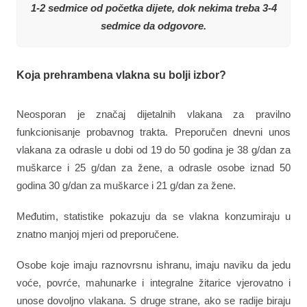
1-2 sedmice od početka dijete, dok nekima treba 3-4
sedmice da odgovore.
Koja prehrambena vlakna su bolji izbor?
Neosporan je značaj dijetalnih vlakana za pravilno
funkcionisanje probavnog trakta. Preporučen dnevni unos
vlakana za odrasle u dobi od 19 do 50 godina je 38 g/dan za
muškarce i 25 g/dan za žene, a odrasle osobe iznad 50
godina 30 g/dan za muškarce i 21 g/dan za žene.
Međutim, statistike pokazuju da se vlakna konzumiraju u
znatno manjoj mjeri od preporučene.
Osobe koje imaju raznovrsnu ishranu, imaju naviku da jedu
voće, povrće, mahunarke i integralne žitarice vjerovatno i
unose dovoljno vlakana. S druge strane, ako se radije biraju