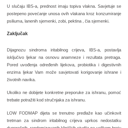
U slučaju IBS-a, prednost imaju topiva vlakna. Savjetuje se
postepeno povećanje unosa ovih vlakana kroz konzumiranje
psiliuma, lanenih sjemenki, zobi, pektina , čia sjemenki.
Zaključak
Dijagnozu sindroma iritabilnog crijeva, IBS-a, postavlja
isključivo ljekar na osnovu anamneze i rezultata pretraga.
Pored uvođenja određenih lijekova, probiotika i digestivnih
enzima ljekar Vam može savjetovati korigovanje ishrane i
životnih navika.
Ukoliko ne dobijete konkretne preporuke za ishranu, pomoć
trebate potražiti kod stručnjaka za ishranu.
LOW FODMAP dijeta se trenutno predlaže kao učinkovit
tretman za sindrom iritabilnog crijeva uprkos nedostatku
dugoročnih, randomizovanih kliničkih studija na velikom broju