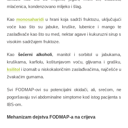
mlaćenica, kondenzovano mlijeko i šlag.
Kao
monosaharidi
u hrani koja sadrži fruktozu, uključujući
voće kao što su jabuke, kruške, lubenice i mango te
zaslađivače kao što su med, nektar agave i kukuruzni sirup s
visokim sadržajem fruktoze.
Kao
šećerni alkoholi
, manitol i sorbitol u jabukama,
kruškama, karfiolu, koštunjavom voću, gljivama i grašku,
ksilitol
i izomalt u niskokaloričnim zaslađivačima, najčešće u
žvakaćim gumama.
Svi FODMAP-ovi su potencijalni okidači, ali, srećom, ne
pogoršavaju svi abdominalne simptome kod istog pacijenta s
IBS-om.
Mehanizam dejstva FODMAP-a na crijeva