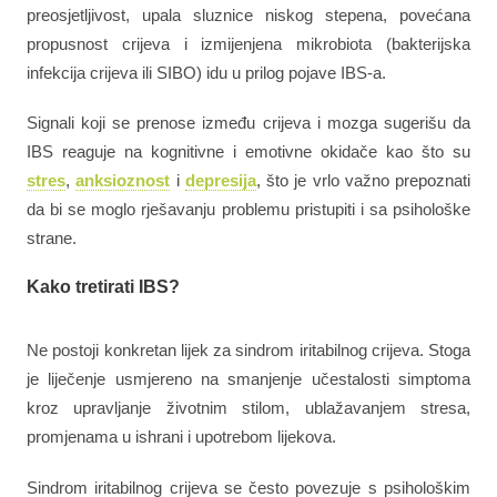
preosjetljivost, upala sluznice niskog stepena, povećana
propusnost crijeva i izmijenjena mikrobiota (bakterijska
infekcija crijeva ili SIBO) idu u prilog pojave IBS-a.
Signali koji se prenose između crijeva i mozga sugerišu da
IBS reaguje na kognitivne i emotivne okidače kao što su
stres
,
anksioznost
i
depresija
, što je vrlo važno prepoznati
da bi se moglo rješavanju problemu pristupiti i sa psihološke
strane.
Kako tretirati IBS?
Ne postoji konkretan lijek za sindrom iritabilnog crijeva. Stoga
je liječenje usmjereno na smanjenje učestalosti simptoma
kroz upravljanje životnim stilom, ublažavanjem stresa,
promjenama u ishrani i upotrebom lijekova.
Sindrom iritabilnog crijeva se često povezuje s psihološkim