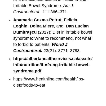
Irritable Bowel Syndrome.
Am J
Gastroenterol.
111:366–371.
Anamaria Cozma-Petruţ
,
Felicia
Loghin
,
Doina Miere
, and
Dan Lucian
Dumitraşcu
(2017): Diet in irritable bowel
syndrome: What to recommend, not what
to forbid to patients!
World J
Gastroenterol.
23(21): 3771–3783.
https://albertahealthservices.ca/assets/
info/nutrition/if-nfs-ng-irritable-bowel-
syndrome.pdf
https://www.healthline.com/health/ibs-
diet#foods-to-eat