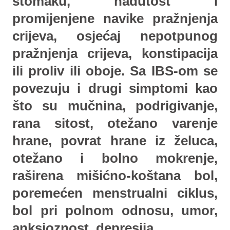
stomaku, nadutost i
promijenjene navike pražnjenja
crijeva, osjećaj nepotpunog
pražnjenja crijeva, konstipacija
ili proliv ili oboje. Sa IBS-om se
povezuju i drugi simptomi kao
što su mučnina, podrigivanje,
rana sitost, otežano varenje
hrane, povrat hrane iz želuca,
otežano i bolno mokrenje,
raširena mišićno-koštana bol,
poremećen menstrualni ciklus,
bol pri polnom odnosu, umor,
anksioznost, depresija.