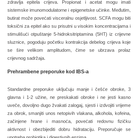
zdravlja epitela crijeva. Propionat i acetat mogu imati
sistemske imunomodulatorne i epigenetske učinke. Međutim,
butirat može povećati visceralnu osjetljivost. SCFA mogu biti
toksični za epitel ako su prisutni u visokim koncentracijama i
stimulišući otpuštanje 5-hidroksitriptamina (5HT) iz crijevne
sluznice, pogoduju početku kontrakcija debelog crijeva koje
se šire velikom amplitudom, čime se ubrzava prolaz
crijevnog sadržaja.
Prehrambene preporuke kod IBS-a
Standardne preporuke uključuju manje i češće obroke, 3
glavna i 1-2 užine, ne preskakati obroke i ne jesti kasno
uveče, dovoljno dugo žvakati zalogaj, sjesti i izdvojiti vrijeme
za obrok, smanjiti unos netopivih vlakana, alkohola, kofeina,
začinjene hrane i masnoća, povećati redovnu fizičku
aktivnost i obezbijediti dobru hidrataciju. Preporučuje se
upotreba probiotika i digestivnih enzima.