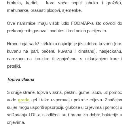
brokula, karfiol, kora voća poput jabuka i grožđa),
mahunarke, orašasti plodovi, sjemenke.
Ove namirnice imaju visok udio FODMAP-a što dovodi do
prekomjernih gasova i nadutosti kod nekih pacijenata.
Hranu koja sadrži celulozu najbolje je jesti dobro kuvanu (npr.
kuvanu na pari, pečenu kuvanu i dinstanu), nasjeckanu,
narezanu na kockice ili zgnječenu, s uklanjanjem kore i
peteljki.
Topiva vlakna
S druge strane, topiva vlakna, pektini, gume i sluzi, uz pomoć
vode
grade
gel i tako usporavaju pokrete crijeva. Značajna
su jer mogu usporiti apsorpciju glukoze u crijevima i pomoći u
snižavanju LDL-a a odlična su i hrana za dobre bakterije u
crijevima.