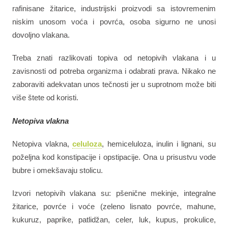
rafinisane žitarice, industrijski proizvodi sa istovremenim
niskim unosom voća i povrća, osoba sigurno ne unosi
dovoljno vlakana.
Treba znati razlikovati topiva od netopivih vlakana i u
zavisnosti od potreba organizma i odabrati prava. Nikako ne
zaboraviti adekvatan unos tečnosti jer u suprotnom može biti
više štete od koristi.
Netopiva vlakna
Netopiva vlakna,
celuloza
, hemiceluloza, inulin i lignani, su
poželjna kod konstipacije i opstipacije. Ona u prisustvu vode
bubre i omekšavaju stolicu.
Izvori netopivih vlakana su: pšenične mekinje, integralne
žitarice, povrće i voće (zeleno lisnato povrće, mahune,
kukuruz, paprike, patlidžan, celer, luk, kupus, prokulice,