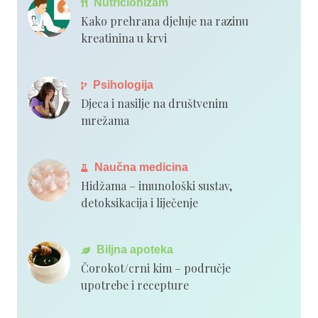
Nutricionizam
Kako prehrana djeluje na razinu
kreatinina u krvi
Psihologija
Djeca i nasilje na društvenim
mrežama
Naučna medicina
Hidžama – imunološki sustav,
detoksikacija i liječenje
Biljna apoteka
Čorokot/crni kim – područje
upotrebe i recepture