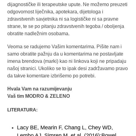
dijagnostičke ili terapeutske upute. Ne možemo preuzeti
odgovornost liječnika, apotekara, dijetologa i
zdravstvenih savjetnika ni sa logističke ni sa pravne
strane, te se po pitanju zdravstvenih tegoba / oboljenja
obratite nadležnim osobama.
Veoma se radujemo Vašim komentarima. Pišite nam i
samo obratite pažnju da u komentarima ne postavljate
imena brendova (marki) kao ni linkova koji ne pripadaju
našoj stranici. Ukoliko se to ipak desi zadržavamo pravo
da takve komentare izbrišemo po potrebi.
Hvala Vam na razumijevanju
Vaš tim MODRO & ZELENO
LITERATURA:
Lacy BE, Mearin F, Chang L, Chey WD,
Lembo AJ, Simren M, et al. (2016):Bowel